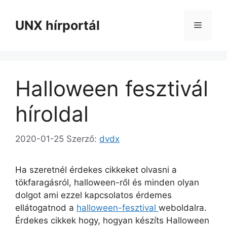
Kilépés
a
UNX hírportál
Menü
tartalomba
Halloween fesztivál
híroldal
2020-01-25
Szerző:
dvdx
Ha szeretnél érdekes cikkeket olvasni a
tökfaragásról, halloween-ről és minden olyan
dolgot ami ezzel kapcsolatos érdemes
ellátogatnod a
halloween-fesztival
weboldalra.
Érdekes cikkek hogy, hogyan készíts Halloween