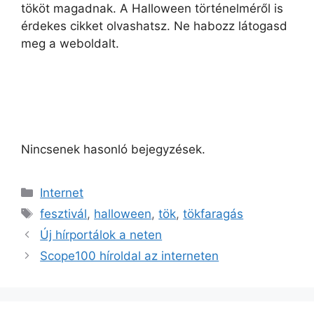
tököt magadnak. A Halloween történelméről is
érdekes cikket olvashatsz. Ne habozz látogasd
meg a weboldalt.
Nincsenek hasonló bejegyzések.
Kategória
Internet
Címkék
fesztivál
,
halloween
,
tök
,
tökfaragás
Új hírportálok a neten
Scope100 híroldal az interneten