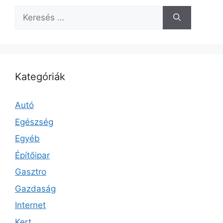
Keresés:
Kategóriák
Autó
Egészség
Egyéb
Építőipar
Gasztro
Gazdaság
Internet
Kert