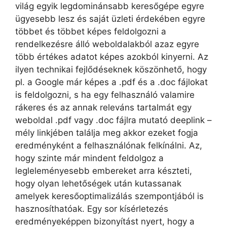
világ egyik legdominánsabb keresőgépe egyre
ügyesebb lesz és saját üzleti érdekében egyre
többet és többet képes feldolgozni a
rendelkezésre álló weboldalakból azaz egyre
több értékes adatot képes azokból kinyerni. Az
ilyen technikai fejlődéseknek köszönhető, hogy
pl. a Google már képes a .pdf és a .doc fájlokat
is feldolgozni, s ha egy felhasználó valamire
rákeres és az annak releváns tartalmát egy
weboldal .pdf vagy .doc fájlra mutató deeplink –
mély linkjében találja meg akkor ezeket fogja
eredményként a felhasználónak felkínálni. Az,
hogy szinte már mindent feldolgoz a
legleleményesebb embereket arra készteti,
hogy olyan lehetőségek után kutassanak
amelyek keresőoptimalizálás szempontjából is
hasznosíthatóak. Egy sor kísérletezés
eredményeképpen bizonyítást nyert, hogy a