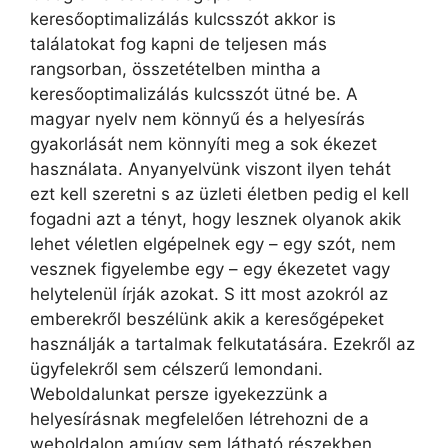
keresőoptimalizálás kulcsszót akkor is
találatokat fog kapni de teljesen más
rangsorban, összetételben mintha a
keresőoptimalizálás kulcsszót ütné be. A
magyar nyelv nem könnyű és a helyesírás
gyakorlását nem könnyíti meg a sok ékezet
használata. Anyanyelvünk viszont ilyen tehát
ezt kell szeretni s az üzleti életben pedig el kell
fogadni azt a tényt, hogy lesznek olyanok akik
lehet véletlen elgépelnek egy – egy szót, nem
vesznek figyelembe egy – egy ékezetet vagy
helytelenül írják azokat. S itt most azokról az
emberekről beszélünk akik a keresőgépeket
használják a tartalmak felkutatására. Ezekről az
ügyfelekről sem célszerű lemondani.
Weboldalunkat persze igyekezzünk a
helyesírásnak megfelelően létrehozni de a
weboldalon amúgy sem látható részekben