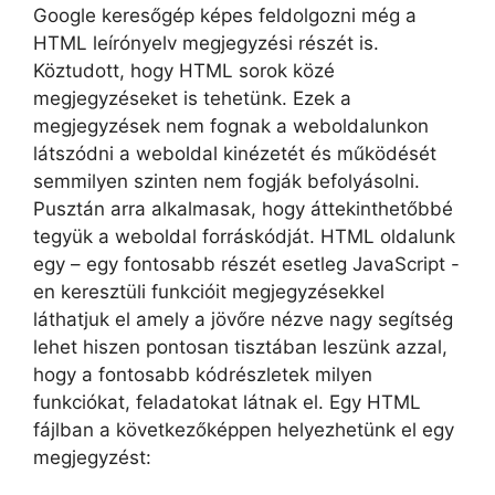
Google keresőgép képes feldolgozni még a
HTML leírónyelv megjegyzési részét is.
Köztudott, hogy HTML sorok közé
megjegyzéseket is tehetünk. Ezek a
megjegyzések nem fognak a weboldalunkon
látszódni a weboldal kinézetét és működését
semmilyen szinten nem fogják befolyásolni.
Pusztán arra alkalmasak, hogy áttekinthetőbbé
tegyük a weboldal forráskódját. HTML oldalunk
egy – egy fontosabb részét esetleg JavaScript -
en keresztüli funkcióit megjegyzésekkel
láthatjuk el amely a jövőre nézve nagy segítség
lehet hiszen pontosan tisztában leszünk azzal,
hogy a fontosabb kódrészletek milyen
funkciókat, feladatokat látnak el. Egy HTML
fájlban a következőképpen helyezhetünk el egy
megjegyzést: