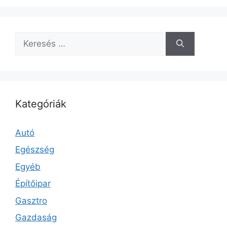
Keresés:
Kategóriák
Autó
Egészség
Egyéb
Építőipar
Gasztro
Gazdaság