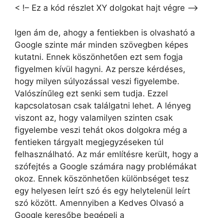
< !– Ez a kód részlet XY dolgokat hajt végre –>
Igen ám de, ahogy a fentiekben is olvasható a
Google szinte már minden szövegben képes
kutatni. Ennek köszönhetően ezt sem fogja
figyelmen kívül hagyni. Az persze kérdéses,
hogy milyen súlyozással veszi figyelembe.
Valószínűleg ezt senki sem tudja. Ezzel
kapcsolatosan csak találgatni lehet. A lényeg
viszont az, hogy valamilyen szinten csak
figyelembe veszi tehát okos dolgokra még a
fentieken tárgyalt megjegyzéseken túl
felhasználható. Az már említésre került, hogy a
szófejtés a Google számára nagy problémákat
okoz. Ennek köszönhetően különbséget tesz
egy helyesen leírt szó és egy helytelenül leírt
szó között. Amennyiben a Kedves Olvasó a
Google keresőbe begépeli a