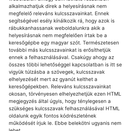
alkalmazhatjuk direk a helyesírásnak nem
megfelelő releváns kulcsszavainkat. Ennek
segítségével esély kínálkozik rá, hogy azok is
rábukkanhassanak weboldalunkra akik a
helyesírásnak nem megfelelően írtak be a
keresőgépbe egy magyar szót. Természetesen
további más kulcsszavainkat is erősíthetjük
ennek a felhasználásával. Csakúgy ahogy az
összes többi lehetőséggel kapcsolatban is itt se
vigyük túlzásba a szövegek, kulcsszavak
elhelyezését mert az gyanút kelthet a
keresőgépekben. Releváns kulcsszavainkat
okosan, törvényesen elhelyezhetjük ezen HTML
megjegyzés által úgyis, hogy ténylegesen a
szükséges kulcsszavak felhasználásával HTML
oldalunk egyik fontos kódrészletének
működését írjuk le. Ebbe belekötni ugyanis nem
lehet.