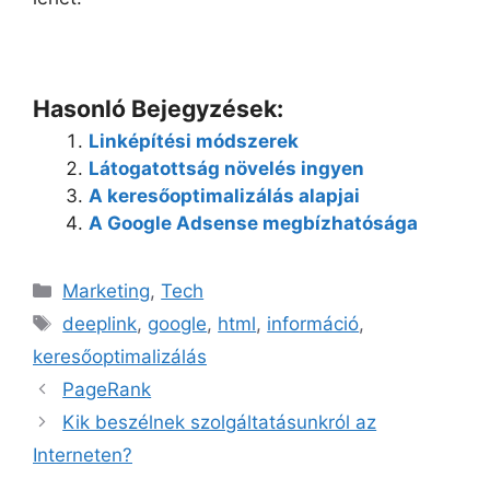
Hasonló Bejegyzések:
Linképítési módszerek
Látogatottság növelés ingyen
A keresőoptimalizálás alapjai
A Google Adsense megbízhatósága
Kategória
Marketing
,
Tech
Címkék
deeplink
,
google
,
html
,
információ
,
keresőoptimalizálás
PageRank
Kik beszélnek szolgáltatásunkról az
Interneten?