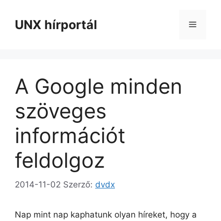
Kilépés
a
UNX hírportál
Menü
tartalomba
A Google minden
szöveges
információt
feldolgoz
2014-11-02
Szerző:
dvdx
Nap mint nap kaphatunk olyan híreket, hogy a